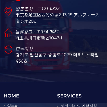
일본본사：〒121-0822
東京都足立区西竹の塚2-13-15 アルファース
タジオ206
물류창고：〒334-0061
埼玉県川口市新堀1047-1
한국지사
경기도 일산동구 중앙로 1079 더리브스타일
436호
HOME
SERVICES
일본어
해외 이사의 기본지식